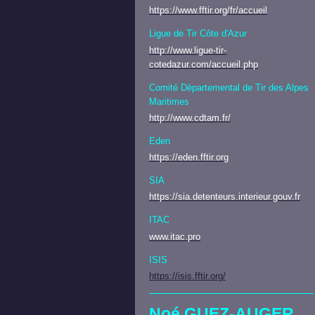
https://www.fftir.org/fr/accueil
Ligue de Tir Côte d'Azur
http://www.ligue-tir-
cotedazur.com/accueil.php
Comité Dèpartemental de Tir des Alpes
Maritimes
http://www.cdtam.fr/
Eden
https://e
den.fftir.org
SIA
https://sia.detenteurs.interieur.gouv.fr
ITAC
www.itac.pro
ISIS
https://isis.fftir.org/
Noé GUEZ-AUGER