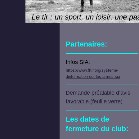
Le tir : un sport, un loisir, une pa
Partenaires:
Infos SIA:
https://www.fftir.org/systeme-
dinformation-sur-les-armes-sia
Demande préalable d’avis
favorable (feuille verte)
Les dates de
fermeture du club: