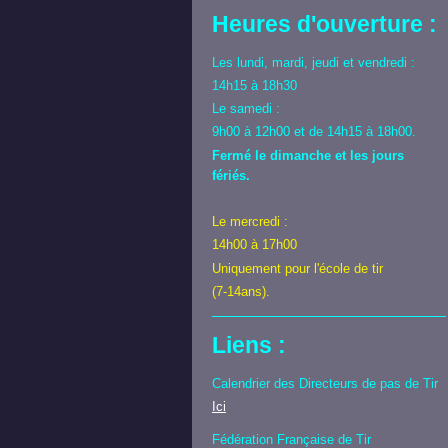
Heures d'ouverture :
Les lundi, mardi, jeudi et vendredi :
14h15 à 18h30
Le samedi :
9h00 à 12h00 et de 14h15 à 18h00.
Fermé le dimanche et les jours
fériés.
Le mercredi :
14h00 à 17h00
Uniquement pour l'école de tir
(7-14ans).
Liens :
Calendrier des Directeurs de pas de Tir
Ici
Fédération Française de Tir