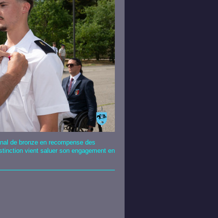
onal de bronze en recompense des
istinction vient saluer son engagement en