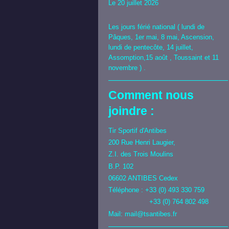
Le 20 juillet 2026
Les jours férié national ( lundi de
Pâques, 1er mai, 8 mai, Ascension,
lundi de pentecôte, 14 juillet,
Assomption,15 août , Toussaint et 11
novembre ) .
Comment nous
joindre :
Tir Sportif d'Antibes
200 Rue Henri Laugier,
Z.I. des Trois Moulins
B.P. 102
06602 ANTIBES Cedex
Téléphone : +33 (0) 493 330 759
+33 (0) 764 802 498
Mail: mail@tsantibes.fr