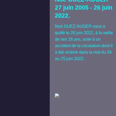
27 juin 2005 - 26 juin
2022.
Noé GUEZ-AUGER nous a
quitté le 26 juin 2022, à la veille
de ses 18 ans, suite à un
accident de la circulation dont il
a été victime dans la nuit du 24
au 25 juin 2022.